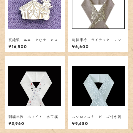
真鍮製 ユニークなサーカス
刺繍半衿 ライラック リン
の帯留
グつなぎ
¥16,500
¥6,600
刺繍半衿 ホワイト 水玉模
スワロフスキービーズ付き刺
様
繍半衿 ブルー
¥3,960
¥9,680