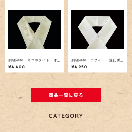
刺繍半衿 オフホワイト 水
刺繍半衿 ホワイト 源氏香
玉レース
文様 パープル系
¥4,400
¥4,950
商品一覧に戻る
CATEGORY