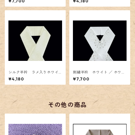
¥7,700
¥4,180
シルク半衿 ラメ入りホワイ
刺繍半衿 ホワイト ／ ホワイ
ト ボーダー
ト ダマスク柄
¥4,180
¥7,700
その他の商品