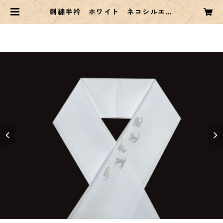
刺繍半衿 ホワイト ネコシルエッ
ト | Commonこもん