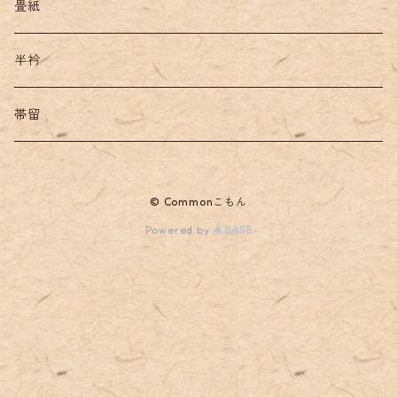
畳紙
半衿
帯留
© Commonこもん
Powered by