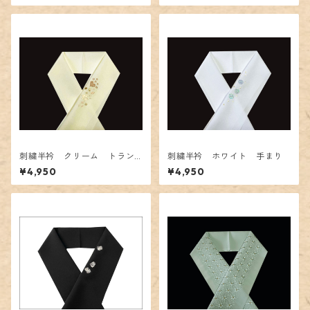
刺繍半衿 クリーム トラン
刺繍半衿 ホワイト 手まり
プマーク
¥4,950
¥4,950