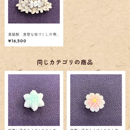
真鍮製 清楚な桜づくしの帯
留帯留
¥16,500
同じカテゴリの商品