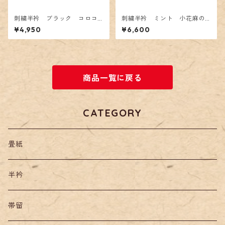
刺繍半衿 ブラック コロコ
刺繍半衿 ミント 小花麻の
ロパンダ
葉散らし
¥4,950
¥6,600
商品一覧に戻る
CATEGORY
畳紙
半衿
帯留