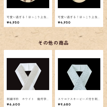
可愛い過ぎる！ほっこり上生
可愛い過ぎる！ほっこり上生
菓子の帯留「シマエナガ」
菓子の帯留「雪うさぎ」
¥4,950
¥4,950
その他の商品
刺繍半衿 ホワイト 幾何学
スワロフスキービーズ付き刺
模様 ベージュ系
繍半衿 ブルー
¥6,600
¥9,680