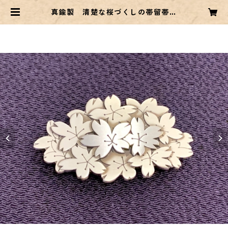
真鍮製 清楚な桜づくしの帯留帯留
| Commonこもん