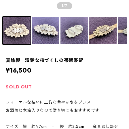
1
/7
真鍮製 清楚な桜づくしの帯留帯留
¥16,500
SOLD OUT
フォーマルな装いに上品な華やかさをプラス
お洒落な木箱入りなので贈り物にもおすすめです
サイズ＝横＝約4.7cm ・ 縦＝約2.5cm 金具通し部分＝